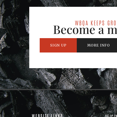
WBQA KEEPS GR
Become a 
SIGN UP
MORE INFO
WEBSITE LINKS
OFICI