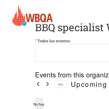
ACERCA DE
MIE
BBQ specialist
" Todos los eventos
Events from this organiz
Upcoming
Hoy
Seleccione
la
fecha.
No hay