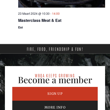
23 Maart 2024 @ 10:30
-
14:00
Masterclass Meat & Eat
Est
FIRE, FOOD, FRIENDSHIP & FUN!
WBQA KEEPS GROWING
Become a member
SIGN UP
MORE INFO