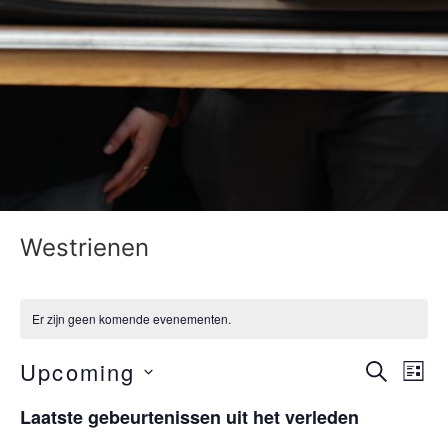
Westrienen
Er zijn geen komende evenementen.
Zoek
Ev
Upcoming
ZOEKEN 
LIJS
Kies
Na
en
een
Laatste gebeurtenissen uit het verleden
datum.