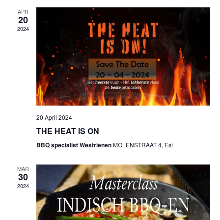
bekij
APR
van
20
2024
even
Navig
20 April 2024
THE HEAT IS ON
BBQ specialist Westrienen
MOLENSTRAAT 4, Est
MAR
30
2024