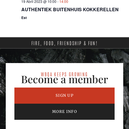
19 Abril 2023 @ 10:00
-
14:00
AUTHENTIEK BUITENHUIS KOKKERELLEN
Est
FIRE, FOOD, FRIENDSHIP & FUN!
WBQA KEEPS GROWING
Become a member
SIGN UP
MORE INFO