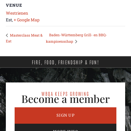
VENUE
Westrienen
Est
,
+ Google Map
Baden-Württemberg Grill- en BBQ-
Masterclass Meat &
Eat
kampioenschap
FIRE, FOOD, FRIENDSHIP & FUN!
WBQA KEEPS GROWING
Become a member
SIGN UP