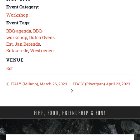
Event Category:
Workshop
Event Tags:
BBQ-agenda
,
BBQ-
workshop
,
Dutch Ovens
,
Est
,
Jan Berends
,
Kokkerelle
,
Westrienen
VENUE
Est
ITALY (Rivergaro) April 23, 2023
ITALY (Milano), March 26, 2023
FIRE, FOOD, FRIENDSHIP & FUN!