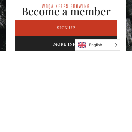
WBQA KEEPS GROWING
Become a member
SIGN UP
MORE INFO
English