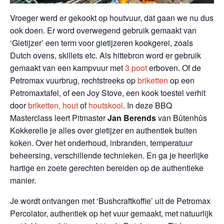
Vroeger werd er gekookt op houtvuur, dat gaan we nu dus
ook doen. Er word overwegend gebruik gemaakt van
‘Gietijzer’ een term voor gietijzeren kookgerei, zoals
Dutch ovens, skillets etc. Als hittebron word er gebruik
gemaakt van een kampvuur met
3 poot
erboven. Of de
Petromax vuurbrug, rechtstreeks op
briketten
op een
Petromaxtafel, of een Joy Stove, een kook toestel verhit
door
briketten
, hout
of
houtskool
. In deze BBQ
Masterclass leert Pitmaster
Jan Berends
van Bûtenhûs
Kokkerelle je alles over gietijzer en authentiek buiten
koken. Over het onderhoud, inbranden, temperatuur
beheersing, verschillende technieken. En ga je heerlijke
hartige en zoete gerechten bereiden op de authentieke
manier.
Je wordt ontvangen met ‘Bushcraftkoffie’ uit de Petromax
Percolator, authentiek op het vuur gemaakt, met natuurlijk